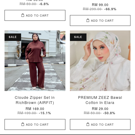
RM 59.00
-6.8%
RM 99.00
RM 299.00
-66.9%
ADD TO CART
ADD TO CART
SALE
SALE
Cloude Zipper Set in
PREMIUM ZEEZ Bawal
RichBrown (AIRFIT)
Cotton In Elara
RM 169.00
RM 29.00
RM 199.00
RM 59.00
-15.1%
-50.8%
ADD TO CART
ADD TO CART