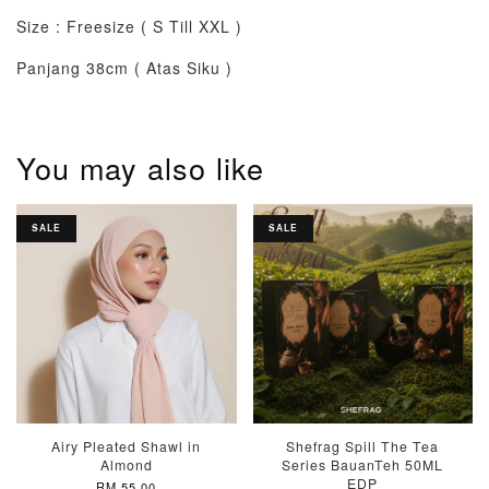
Size : Freesize ( S Till XXL )
Panjang 38cm ( Atas Siku )
You may also like
SALE
SALE
Airy Pleated Shawl in
Shefrag Spill The Tea
Almond
Series BauanTeh 50ML
EDP
RM 55.00